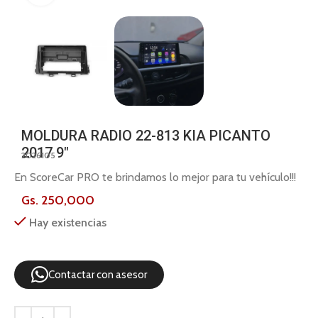
MOLDURA RADIO 22-813 KIA PICANTO
2017 9″
2026105
En ScoreCar PRO te brindamos lo mejor para tu vehículo!!!
Gs.
250,000
Hay existencias
Contactar con asesor