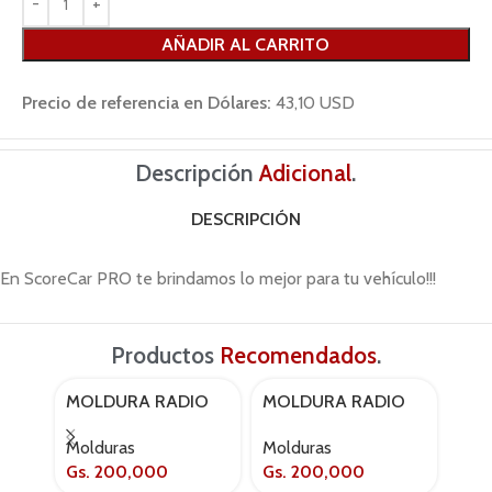
AÑADIR AL CARRITO
Precio de referencia en Dólares:
43,10 USD
Descripción
Adicional
.
DESCRIPCIÓN
En ScoreCar PRO te brindamos lo mejor para tu vehículo!!!
Productos
Recomendados
.
MOLDURA RADIO
MOLDURA RADIO
MO
22-038 TOYOTA
22-100 TOYOTA
22-
Molduras
Molduras
Mol
COROLLA RUNX 9″
VITZ 2005-2009
HIL
Gs.
200,000
Gs.
200,000
Gs.
SILVER
20