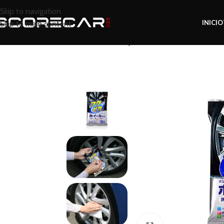
Skip to navigation
INICIO
Skip to main content
Inicio
Tienda
Limpieza
SOFT99 Toallita de l