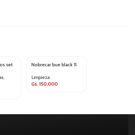
os set
Nobrecar bue black 1l
Nobrecar Green
removedor 500m
as
,
Limpieza
Limpieza
Gs.
150,000
Gs.
50,000