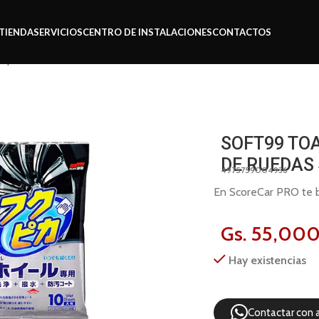
TIENDA
SERVICIOS
CENTRO DE INSTALACIONES
CONTACTOS
impieza de ruedas 493
SOFT99 TOA
DE RUEDAS
4975759004936
En ScoreCar PRO te br
Gs.
55,00
Hay existencias
Contactar con 