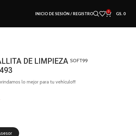
0
INICIO DE SESIÓN / REGISTRO
GS.
0
LLITA DE LIMPIEZA
SOFT99
 493
indamos lo mejor para tu vehículo!!!
0
asesor