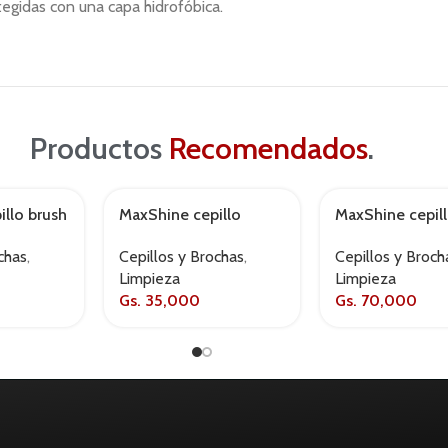
tegidas con una capa hidrofóbica.
Productos
Recomendados
.
llo brush
MaxShine cepillo
MaxShine cepill
AGOTADO
neumaticos eco
Cepillos y Broch
chas
,
Cepillos y Brochas
,
Limpieza
Limpieza
Gs.
70,000
Gs.
35,000