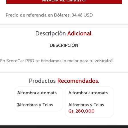
Precio de referencia en Dólares:
34,48 USD
Descripción
Adicional
.
DESCRIPCIÓN
En ScoreCar PRO te brindamos lo mejor para tu vehículo!!!
Productos
Recomendados
.
Alfombra automats
Alfombra automats
ALF
AGOTADO
AGOTADO
ar – 1003b 3 pcs
ts1802p negro 1 pc
ULT
Alfombras y Telas
Alfombras y Telas
Alfo
negro
baul
Gs.
280,000
Gs.