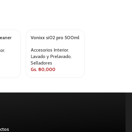
leaner
Vonixx si02 pro 500ml
Vonixx v30 500m
Accesorios Interior
,
Accesorios Interio
ior
,
Lavado y Prelavado
,
Lavado y Prelava
Selladores
Selladores
Gs.
80,000
Gs.
80,000
ctos