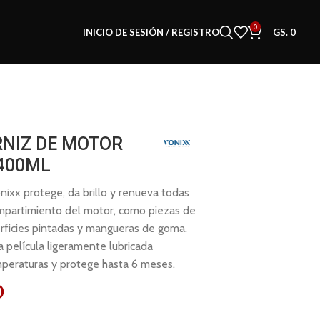
0
INICIO DE SESIÓN / REGISTRO
GS.
0
RNIZ DE MOTOR
400ML
nixx protege, da brillo y renueva todas
compartimiento del motor, como piezas de
erficies pintadas y mangueras de goma.
 película ligeramente lubricada
mperaturas y protege hasta 6 meses.
0