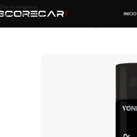
Skip to navigation
INICIO
Skip to main content
Inicio
Tienda
Protección y Sellado
Selladore