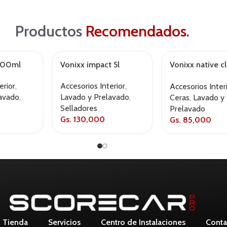
Productos
Recomendados
.
 500ml
Vonixx impact 5l
Vonixx native c
500ml
erior
,
Accesorios Interior
,
Accesorios Inter
lavado
,
Lavado y Prelavado
,
Ceras
,
Lavado y
Selladores
Prelavado
Gs.
130,000
Gs.
85,000
Tienda
Servicios
Centro de Instalaciones
Conta