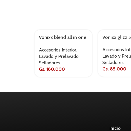
Vonixx blend all in one
Vonixx glizz
500ml
Accesorios Int
Accesorios Interior
,
Lavado y Pre
Lavado y Prelavado
,
Selladores
Selladores
Gs.
85,000
Gs.
180,000
Inicio