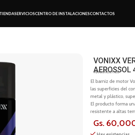
TIENDA
SERVICIOS
CENTRO DE INSTALACIONES
CONTACTOS
s
Vonixx verniz de motor aerossol 400ml
VONIXX VE
AEROSSOL 
7898511037928
El barniz de motor Vo
las superficies del 
metal y plástico, sup
El producto forma una
resistente a altas te
Gs.
60,00
Hay existencias