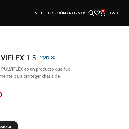
0
INICIO DE SESIÓN / REGISTRO
GS.
0
VIFLEX 1.5L
is PULVIFLEX es un producto que fue
lmente para proteger chasis de
0
asesor