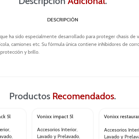
Descripción
Adicional
.
DESCRIPCIÓN
que ha sido especialmente desarrollado para proteger chasis de v
ícola, camiones etc. Su fórmula única contiene inhibidores de corr
rotección y brillo.
Productos
Recomendados
.
ck 5l
Vonixx impact 5l
Vonixx restaura
500ml
erior
,
Accesorios Interior
,
Accesorios Inter
lavado
,
Lavado y Prelavado
,
Lavado y Prela