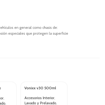
ehículos en general como chasis de:
osión especiales que protegen la superficie
x
Vonixx v30 500ml
Vonixx vfloc 1.5l
Accesorios Interior
,
Accesorios Interio
ior
,
Lavado y Prelavado
,
Lavado y Prelava
vado
,