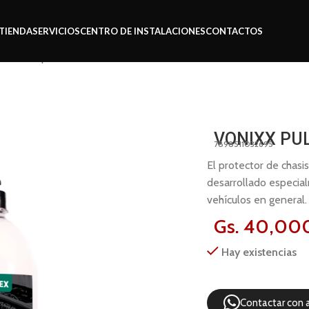
TIENDA
SERVICIOS
CENTRO DE INSTALACIONES
CONTACTOS
s
Vonixx pulviflex 1.5l
VONIXX PUL
7898511032695
El protector de chas
desarrollado especia
vehículos en general.
Gs.
40,00
Hay existencias
Contactar con 