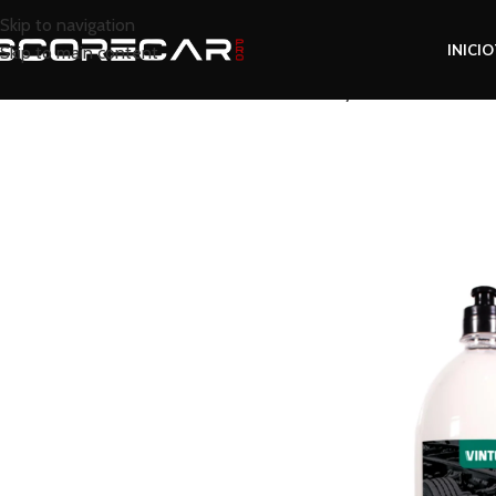
Skip to navigation
INICIO
Skip to main content
Inicio
Tienda
Protección y Sellado
Selladore