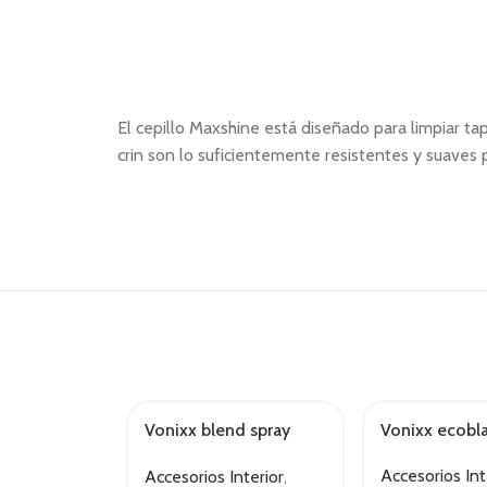
El cepillo Maxshine está diseñado para limpiar ta
crin son lo suficientemente resistentes y suaves 
Vonixx blend spray
Vonixx ecobla
AGOTADO
black 500ml
Accesorios Int
Accesorios Interior
,