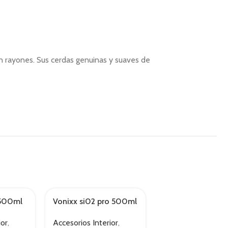
in rayones. Sus cerdas genuinas y suaves de
 500ml
Vonixx si02 pro 500ml
Vonixx v10 500m
ior
,
Accesorios Interior
,
Accesorios Interio