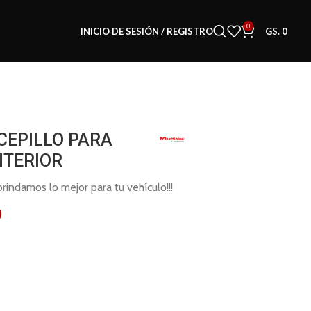
0
INICIO DE SESIÓN / REGISTRO
GS.
0
CEPILLO PARA
NTERIOR
indamos lo mejor para tu vehículo!!!
0