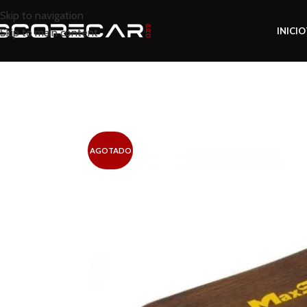
Skip to navigation
INICIO
Skip to main content
Inicio
Tienda
Interior
Accesorios Interior
Max
AGOTADO