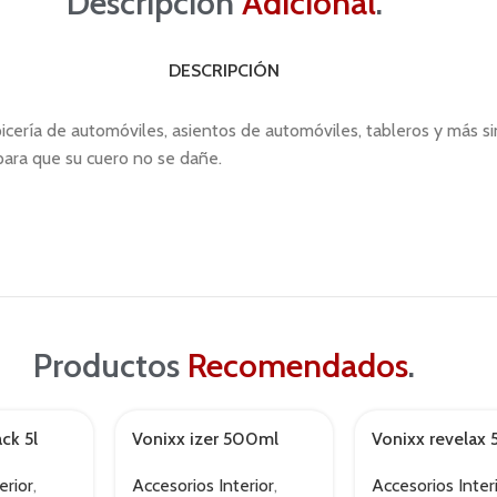
Descripción
Adicional
.
DESCRIPCIÓN
picería de automóviles, asientos de automóviles, tableros y más s
para que su cuero no se dañe.
Productos
Recomendados
.
ck 5l
Vonixx izer 500ml
Vonixx revelax
erior
,
Accesorios Interior
,
Accesorios Inter