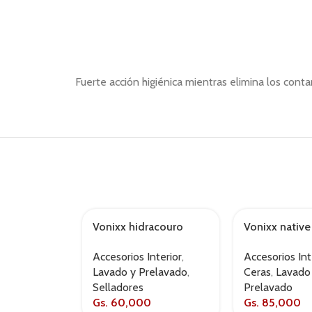
Fuerte acción higiénica mientras elimina los conta
Vonixx hidracouro
Vonixx native
500ml
500ml
Accesorios Interior
,
Accesorios Int
Lavado y Prelavado
,
Ceras
,
Lavado
Selladores
Prelavado
Gs.
60,000
Gs.
85,000