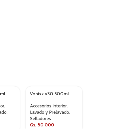
0ml
Vonixx v30 500ml
Vonixx vfloc 1.5l
ior
,
Accesorios Interior
,
Accesorios Interio
vado
,
Lavado y Prelavado
,
Lavado y Prelava
Selladores
Selladores
Gs.
80,000
Gs.
80,000