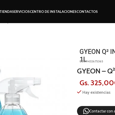
TIENDA
SERVICIOS
CENTRO DE INSTALACIONES
CONTACTOS
n q² interior detailer 1l
GYEON Q² I
1L
8809432675365
GYEON – Q²M
Gs.
325,00
Hay existencias
Contactar con 