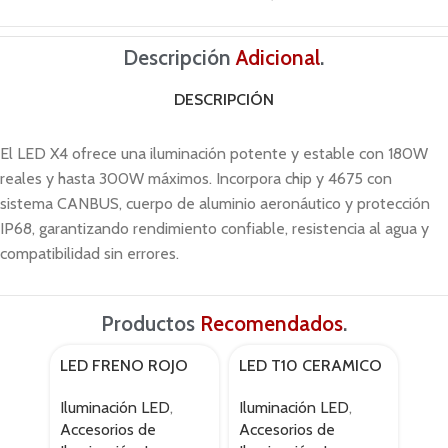
Descripción
Adicional
.
DESCRIPCIÓN
El LED X4 ofrece una iluminación potente y estable con 180W
reales y hasta 300W máximos. Incorpora chip y 4675 con
sistema CANBUS, cuerpo de aluminio aeronáutico y protección
IP68, garantizando rendimiento confiable, resistencia al agua y
compatibilidad sin errores.
Productos
Recomendados
.
LED FRENO ROJO
LED T10 CERAMICO
LED
AGOTA
Iluminación LED
,
Iluminación LED
,
Ilum
Accesorios de
Accesorios de
Acce