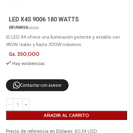
LED X4S 9006 180 WATTS
sin marca
8800010002320
El LED X4 ofrece una iluminación potente y estable con
180W reales y hasta 300W máximos.
Gs.
350,000
Hay existencias
Contactar con asesor
AÑADIR AL CARRITO
Precio de referencia en Dólares:
60,34 USD