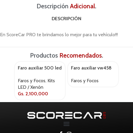
Descripción
Adicional
.
DESCRIPCIÓN
En ScoreCar PRO te brindamos lo mejor para tu vehículo!!!
Productos
Recomendados
.
Faro auxiliar 500 led
Faro auxiliar vw458
Foc
AGOTADO
AGOTADO
Hella 2100
amarok c/kit inst.
Mh 
Faros y Focos
,
Kits
Faros y Focos
Faro
dlaa 10 – 16
LED / Xenón
LED
Gs.
2,100,000
Gs.