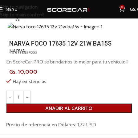
Skip to navigation
0
MENU
GS.
Skip to main content
Inicio
Tienda
Iluminación LED
Faros y Focos
Click to enlarge
NARVA FOCO 17635 12V 21W BA15S
NARVA
4013790257055
En ScoreCar PRO te brindamos lo mejor para tu vehículo!!!
Gs.
10,000
Hay existencias
AÑADIR AL CARRITO
Precio de referencia en Dólares:
1,72 USD