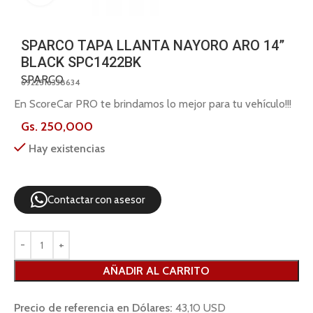
SPARCO TAPA LLANTA NAYORO ARO 14”
BLACK SPC1422BK
SPARCO
6922516338634
En ScoreCar PRO te brindamos lo mejor para tu vehículo!!!
Gs.
250,000
Hay existencias
Contactar con asesor
AÑADIR AL CARRITO
Precio de referencia en Dólares:
43,10 USD