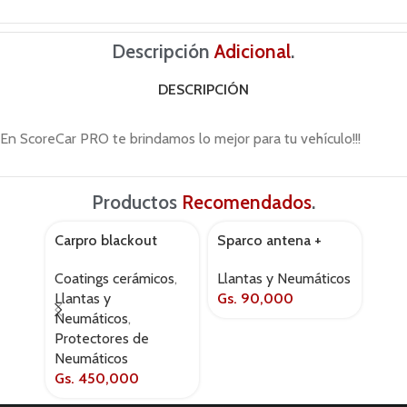
Descripción
Adicional
.
DESCRIPCIÓN
En ScoreCar PRO te brindamos lo mejor para tu vehículo!!!
Productos
Recomendados
.
Carpro blackout
Sparco antena +
Spar
AGOT
50ml bot5
tapa valvulas spc1417
nago
Coatings cerámicos
,
Llantas y Neumáticos
Llan
kit aluminio
spc
Llantas y
Gs.
90,000
Gs.
Neumáticos
,
Protectores de
Neumáticos
Gs.
450,000