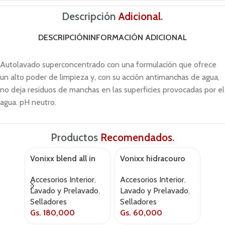
Descripción
Adicional
.
DESCRIPCIÓN
INFORMACIÓN ADICIONAL
Autolavado superconcentrado con una formulación que ofrece
un alto poder de limpieza y, con su acción antimanchas de agua,
no deja residuos de manchas en las superficies provocadas por el
agua. pH neutro.
Productos
Recomendados
.
Vonixx blend all in
Vonixx hidracouro
Voni
one 500ml
500ml
cle
Accesorios Interior
,
Accesorios Interior
,
Acce
Lavado y Prelavado
,
Lavado y Prelavado
,
Cer
Selladores
Selladores
Pre
Gs.
180,000
Gs.
60,000
Gs.