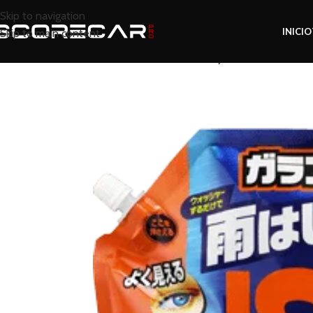
Skip to navigation
INICIO
Skip to main content
Inicio
Tienda
Protección y Sellado
Selladore