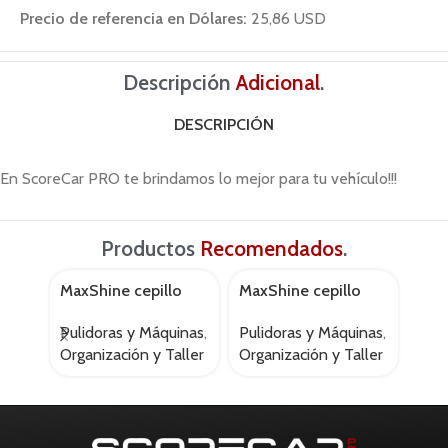
Precio de referencia en Dólares:
25,86 USD
Descripción
Adicional
.
DESCRIPCIÓN
En ScoreCar PRO te brindamos lo mejor para tu vehículo!!!
Productos
Recomendados
.
MaxShine cepillo
MaxShine cepillo
Max
AGOTADO
AGOTADO
AGOT
largo p/ neumaticos
para pelos
tala
Pulidoras y Máquinas
,
Pulidoras y Máquinas
,
Puli
Organización y Taller
Organización y Taller
Orga