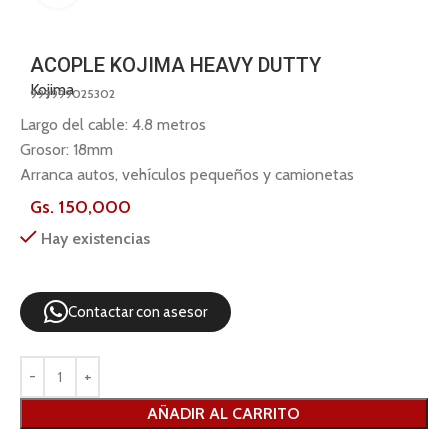
ACOPLE KOJIMA HEAVY DUTTY
Kojima
999999025302
Largo del cable: 4.8 metros
Grosor: 18mm
Arranca autos, vehículos pequeños y camionetas
Gs.
150,000
Hay existencias
Contactar con asesor
AÑADIR AL CARRITO