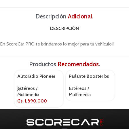
Descripción
Adicional
.
DESCRIPCIÓN
En ScoreCar PRO te brindamos lo mejor para tu vehículo!!!
Productos
Recomendados
.
Autoradio Pioneer
Parlante Booster bs
Par
AGOTADO
AGOT
avh – g225bt
– 168s
nbf
Estéreos /
Estéreos /
Esté
Multimedia
Multimedia
Mul
Gs.
1,890,000