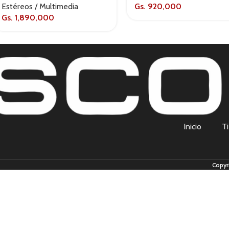
Estéreos / Multimedia
Gs.
920,000
Gs.
1,890,000
Inicio
T
Copyr