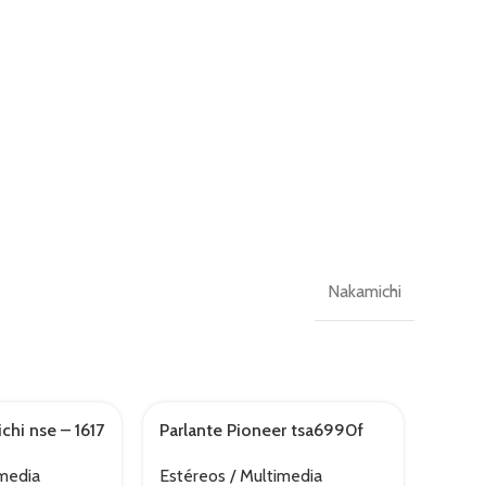
Nakamichi
chi nse – 1617
Parlante Pioneer tsa6990f
Parla
AGOTAD
imedia
Estéreos / Multimedia
Estér