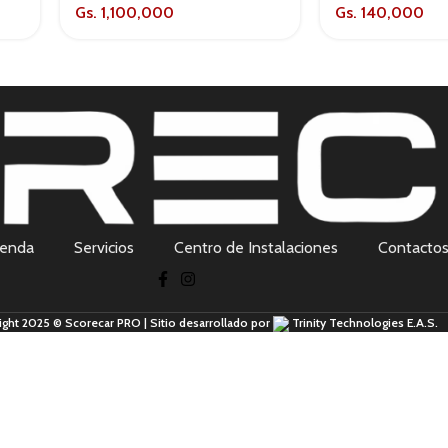
Gs.
1,100,000
Gs.
140,000
ienda
Servicios
Centro de Instalaciones
Contacto
ight 2025 © Scorecar PRO | Sitio desarrollado por
Trinity Technologies E.A.S.