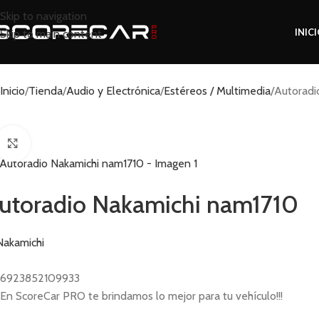
Skip to navigation
INIC
Skip to main content
Inicio
Tienda
Audio y Electrónica
Estéreos / Multimedia
Autoradi
Click to enlarge
utoradio Nakamichi nam1710
6923852109933
En ScoreCar PRO te brindamos lo mejor para tu vehículo!!!