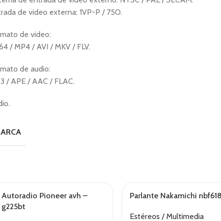
rada de video externa: 1VP-P / 75O.
rmato de video:
4 / MP4 / AVI / MKV / FLV.
mato de audio:
3 / APE / AAC / FLAC.
io.
ARCA
Autoradio Pioneer avh –
Parlante Nakamichi nbf61
g225bt
Estéreos / Multimedia