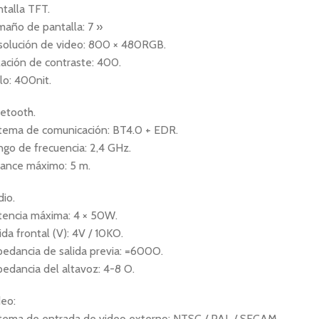
talla TFT.
año de pantalla: 7 »
solución de video: 800 × 480RGB.
ación de contraste: 400.
llo: 400nit.
etooth.
stema de comunicación: BT4.0 + EDR.
go de frecuencia: 2,4 GHz.
cance máximo: 5 m.
io.
tencia máxima: 4 × 50W.
ida frontal (V): 4V / 10KO.
edancia de salida previa: =600O.
edancia del altavoz: 4-8 O.
deo:
stema de entrada de video externo: NTSC / PAL / SECAM.