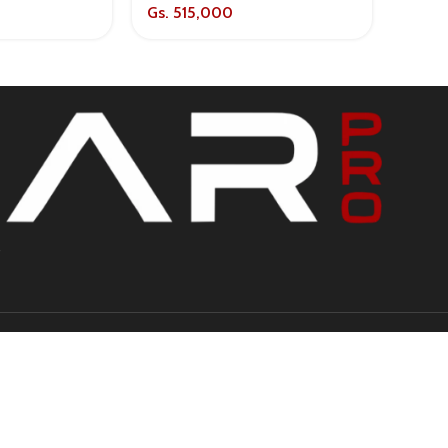
Gs.
515,000
s