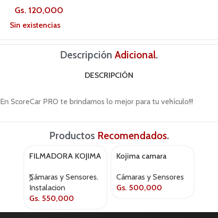
Gs.
120,000
Sin existencias
Descripción
Adicional
.
DESCRIPCIÓN
En ScoreCar PRO te brindamos lo mejor para tu vehículo!!!
Productos
Recomendados
.
FILMADORA KOJIMA
Kojima camara
Koj
AGOTADO
F6
reversa 360
rev
Cámaras y Sensores
,
Cámaras y Sensores
Cám
Instalacion
Gs.
500,000
Gs.
Gs.
550,000