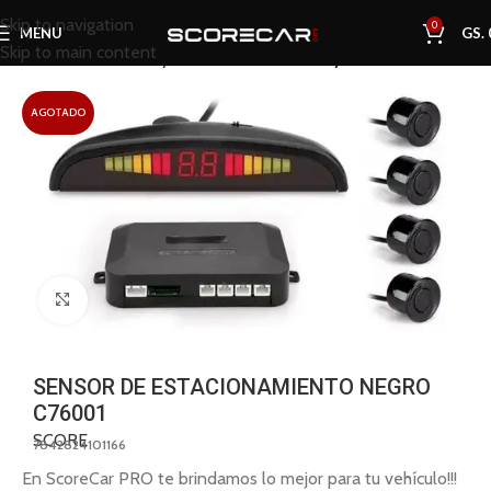
Skip to navigation
0
MENU
GS.
Skip to main content
Inicio
Tienda
Audio y Electrónica
Cámaras y Sensores
AGOTADO
Click to enlarge
SENSOR DE ESTACIONAMIENTO NEGRO
C76001
SCORE
7842824101166
En ScoreCar PRO te brindamos lo mejor para tu vehículo!!!