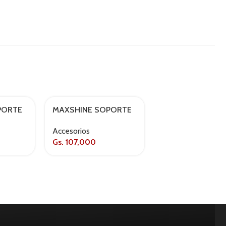
PORTE
MAXSHINE SOPORTE
VONIXX BLEND A
AGOTADO
ROCIADOR
ONE 2.0 500ML
Accesorios
Accesorios
Gs.
107,000
Gs.
200,000