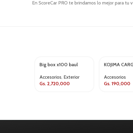
En ScoreCar PRO te brindamos lo mejor para tu ve
Big box x100 baul
KOJIMA CAR
AGOTADO
porta objetos d/c
AIRE WIRELE
Accesorios
,
Exterior
Accesorios
1mtx42x50cm
MAGSAFE
Gs.
2,720,000
Gs.
190,000