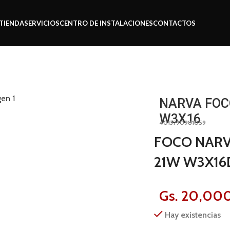
TIENDA
SERVICIOS
CENTRO DE INSTALACIONES
CONTACTOS
 12V 21W W3X16
NARVA FOC
W3X16
4013790981059
FOCO NARV
21W W3X16
Gs.
20,00
Hay existencias