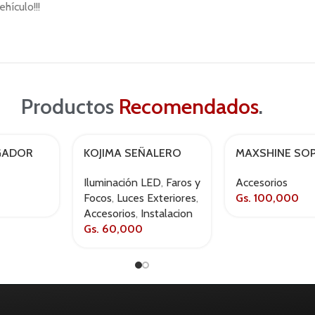
hículo!!!
Productos
Recomendados
.
GADOR
KOJIMA SEÑALERO
MAXSHINE SO
AGOTADO
SS
LED 7443 DUAL
ROCIADOR
Iluminación LED
,
Faros y
Accesorios
Focos
,
Luces Exteriores
,
Gs.
100,000
Accesorios
,
Instalacion
Gs.
60,000