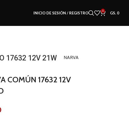
0
INICIO DE SESIÓN / REGISTRO
GS.
0
O 17632 12V 21W
NARVA
A COMÚN 17632 12V
D
0