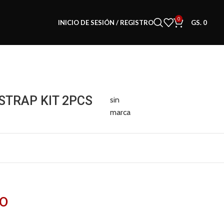
0
INICIO DE SESIÓN / REGISTRO
GS.
0
STRAP KIT 2PCS
sin
marca
00