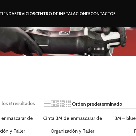
TIENDA
SERVICIOS
CENTRO DE INSTALACIONES
CONTACTOS
los 8 resultados
 enmascarar de
Cinta 3M de enmascarar de
3M – blu
a 18mmx50mt
papel bca 24mmx50mt
AGOTADO
ción y Taller
Organización y Taller