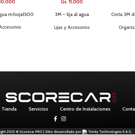
10,000
Gs.
11,000
 agua m.hoja1500
3M – lija al agua
Cinta 3M d
m.hoja2000
papel ve
AGOTADO
AGOTADO
 Accesorios
Lijas y Accesorios
Organiz
Tienda
Servicios
Centro de Instalaciones
Conta
ight 2025 © Scorecar PRO | Sitio desarrollado por
Trinity Technologies E.A.S.