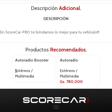
Descripción
Adicional
.
DESCRIPCIÓN
En ScoreCar PRO te brindamos lo mejor para tu vehículo!!!
Productos
Recomendados
.
Autoradio Booster
Autoradio
Aut
AGOTADO
bmp – 2400sbt
Nakamichi nam1710
mvh
Estéreos /
Estéreos /
Esté
Multimedia
Multimedia
Mul
Gs.
780,000
Gs.